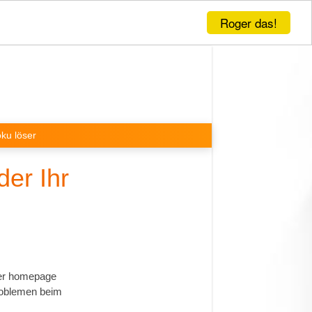
Roger das!
ku löser
er Ihr
rer homepage
roblemen beim