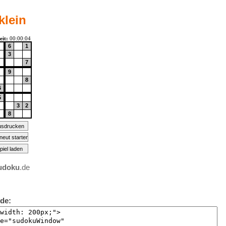
klein
udoku
.de
de: