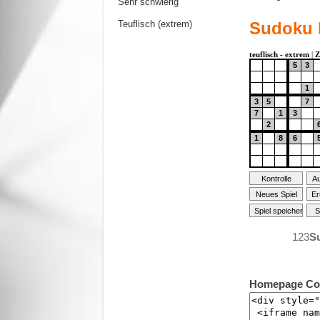
Sehr schwierig
Teuflisch (extrem)
Sudoku 
123
S
Homepage Co