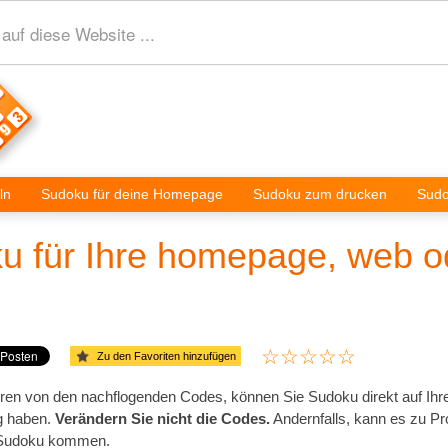
auf diese Website ...
ln
Sudoku für deine Homepage
Sudoku zum drucken
Sudo
u für Ihre homepage, web od
Zu den Favoriten hinzufügen
eren von den nachflogenden Codes, können Sie Sudoku direkt auf Ih
g haben.
Verändern Sie nicht die Codes.
Andernfalls, kann es zu P
 Sudoku kommen.